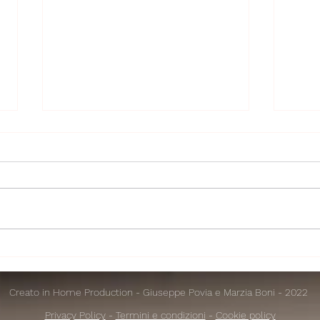
Il bullo deve ancora venire
Viva 
fest
Creato in Home Production - Giuseppe Povia e Marzia Boni - 2022
Privacy Policy
-
Termini e condizioni
-
Cookie policy