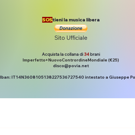
SOS
tieni la musica libera
Sito Ufficiale
Acquista la collana di
34
brani
Imperfetto+NuovoContrordineMondiale (€25)
disco@povia.net
Iban: IT14N3608105138227536727540 intestato a Giuseppe Po