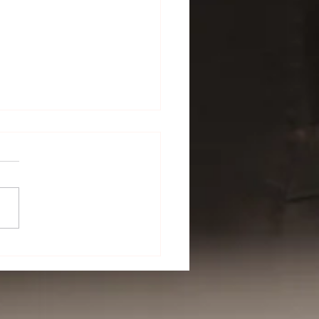
la festa (inno delle
e e delle sagre).