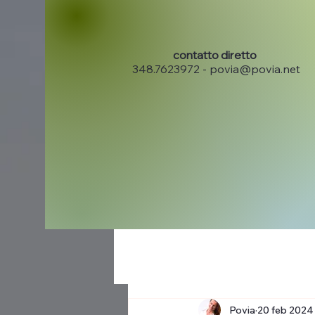
contatto diretto
348.7623972 -
povia@povia.net
Povia
20 feb 2024