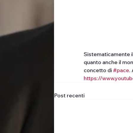
Sistematicamente il 
quanto anche il mond
concetto di 
#pace
.
https://www.yout
Post recenti