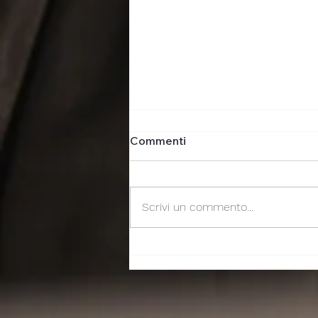
Commenti
Scrivi un commento...
Ecco "non dormivo la notte"
sul bullismo