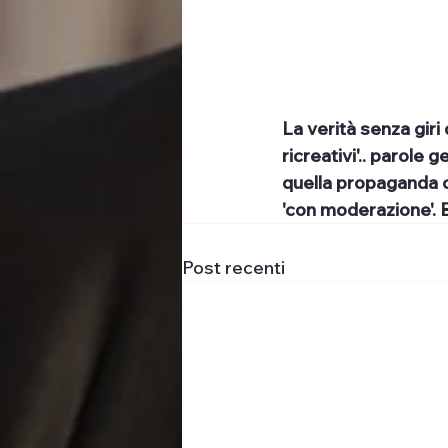
La verità senza giri
ricreativi'.. parole
quella propaganda c
'con moderazione'.
Post recenti