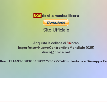
SOS
tieni la musica libera
Sito Ufficiale
Acquista la collana di
34
brani
Imperfetto+NuovoContrordineMondiale (€25)
disco@povia.net
Iban: IT14N3608105138227536727540 intestato a Giuseppe Po