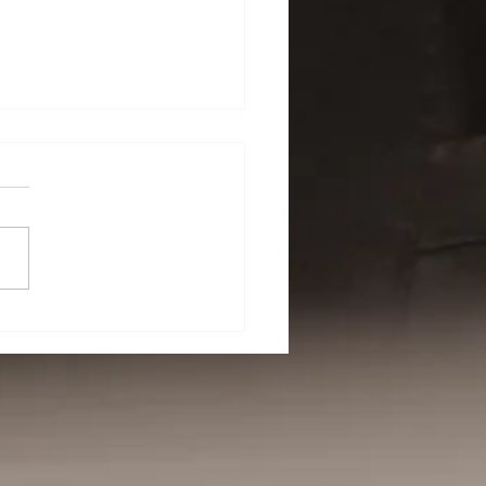
la festa (inno delle
e e delle sagre).
cy