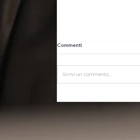
Commenti
Scrivi un commento...
Ecco "non dormivo la notte"
sul bullismo
Informat