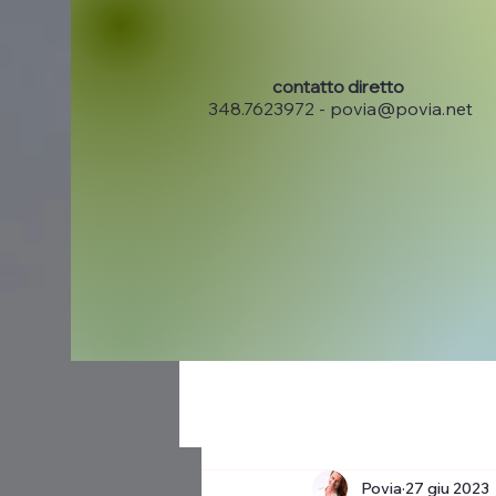
contatto diretto
348.7623972 -
povia@povia.net
Povia
27 giu 2023