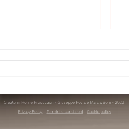
Il bullo deve ancora venire
Viva 
fest
Creato in Home Production - Giuseppe Povia e Marzia Boni - 2022
Privacy Policy
-
Termini e condizioni
-
Cookie policy
iva sulla raccolta
Le tue preferenze relative alla priva