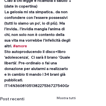
Ciao a chi legge e ricambia il saluto ❣
(date in copertina)
La gelosia mi sta simpatica.. da non 
confondere con l'essere possessivi 
(tutti lo siamo un po', io di più). Ma 
l'invida.. l'invidia mangia l'anima di 
chi, non solo non è contento della 
sua vita ma vorrebbe l'infelicità degli 
altri. 
#amore
Sto autoproducendo il disco+libro 
'adolescenza',  Ci sarà il brano 'Quale 
libertà'. Pre-ordinalo o fai una 
donazione per aiutarmi a realizzarlo 
e in cambio ti mando i 34 brani già 
pubblicati. 
IT14N3608105138227536727540Gr
Mostra tutti
Post recenti