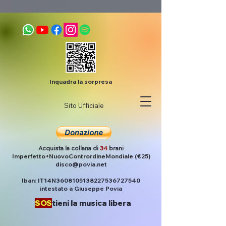
Inquadra la sorpresa
Sito Ufficiale
Acquista la collana di
34
brani
Imperfetto+NuovoContrordineMondiale (€25)
disco@povia.net
Iban: IT14N3608105138227536727540
intestato a Giuseppe Povia
SOS
tieni la musica libera
Post
Povia