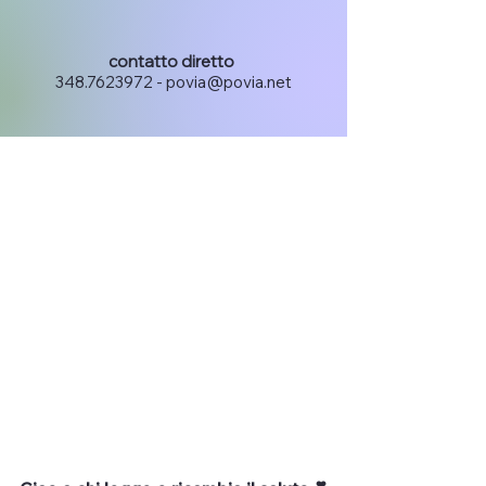
7 mar 2023
Gelosia vs Invidia
contatto diretto
348.7623972
-
povia@povia.net