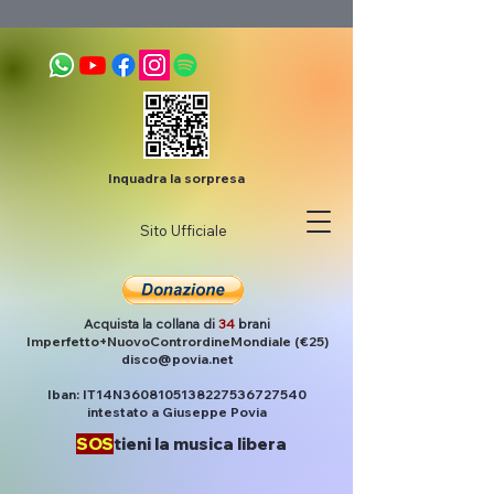
Inquadra la sorpresa
Sito Ufficiale
Acquista la collana di
34
brani
Imperfetto+NuovoContrordineMondiale (€25)
disco@povia.net
Iban: IT14N3608105138227536727540
intestato a Giuseppe Povia
SOS
tieni la musica libera
Post
Povia