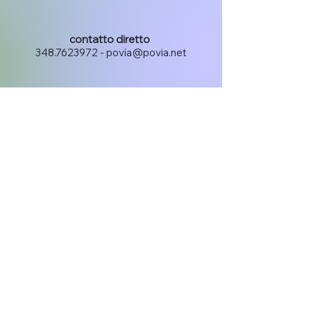
7 nov 2024
Il pensiero innalza, aiuta o
contatto diretto
fa male
348.7623972
-
povia@povia.net