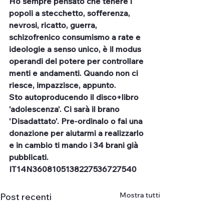
Ho sempre pensato che tenere i 
popoli a stecchetto, sofferenza, 
nevrosi, ricatto, guerra, 
schizofrenico consumismo a rate e 
ideologie a senso unico, è il modus 
operandi del potere per controllare 
menti e andamenti. Quando non ci 
riesce, impazzisce, appunto.    
Sto autoproducendo il disco+libro 
'adolescenza'. Ci sarà il brano 
'Disadattato'. Pre-ordinalo o fai una 
donazione per aiutarmi a realizzarlo 
e in cambio ti mando i 34 brani già 
pubblicati. 
IT14N3608105138227536727540
Mostra tutti
Post recenti