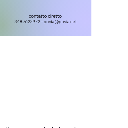
4 feb 2023
Il potere
contatto diretto
348.7623972
-
povia@povia.net