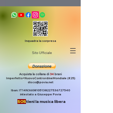
Inquadra la sorpresa
Sito Ufficiale
Acquista la collana di
34
brani
Imperfetto+NuovoContrordineMondiale (€25)
disco@povia.net
Iban: IT14N3608105138227536727540
intestato a Giuseppe Povia
SOS
tieni la musica libera
Post
Povia