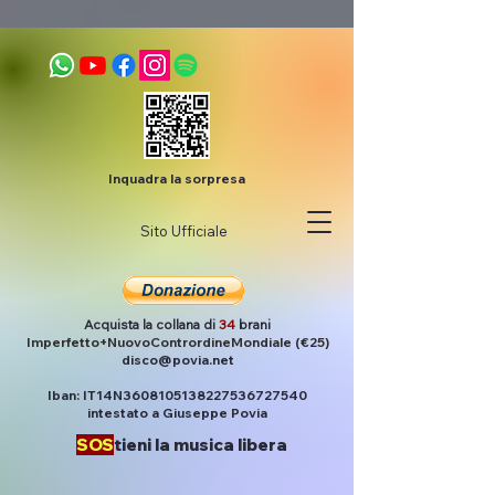
Inquadra la sorpresa
Sito Ufficiale
Acquista la collana di
34
brani
Imperfetto+NuovoContrordineMondiale (€25)
disco@povia.net
Iban: IT14N3608105138227536727540
intestato a Giuseppe Povia
SOS
tieni la musica libera
Post
Povia