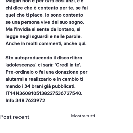
Magari non è per tutti così anzi, c'è 
chi dice che è contento per te, se fai 
quel che ti piace. Io sono contento 
se una persona vive del suo sogno. 
Ma l'invidia si sente da lontano, si 
legge negli sguardi e nelle parole. 
Anche in molti commenti, anche qui.
Sto autoproducendo il disco+libro 
'adolescenza'. ci sarà: 'Credi in te'. 
Pre-ordinalo o fai una donazione per 
aiutarmi a realizzarlo e in cambio ti 
mando i 34 brani già pubblicati. 
IT14N3608105138227536727540. 
Info 348.7623972
Mostra tutti
Post recenti