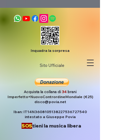
Inquadra la sorpresa
Sito Ufficiale
Acquista la collana di
34
brani
Imperfetto+NuovoContrordineMondiale (€25)
disco@povia.net
Iban: IT14N3608105138227536727540
intestato a Giuseppe Povia
SOS
tieni la musica libera
Post
Povia