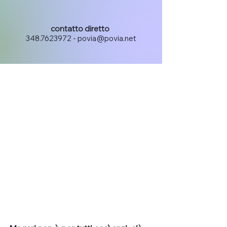
22 feb 2023
L'invidia
contatto diretto
348.7623972
-
povia@povia.net