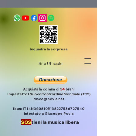
Inquadra la sorpresa
Sito Ufficiale
Acquista la collana di
34
brani
Imperfetto+NuovoContrordineMondiale (€25)
disco@povia.net
Iban: IT14N3608105138227536727540
intestato a Giuseppe Povia
SOS
tieni la musica libera
Post
Povia