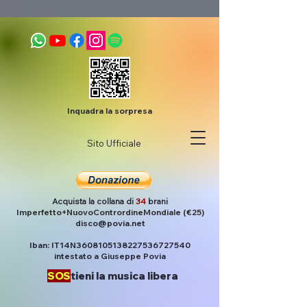
Inquadra la sorpresa
Sito Ufficiale
Acquista la collana di
34
brani
Imperfetto+NuovoContrordineMondiale (€25)
disco@povia.net
Iban: IT14N3608105138227536727540
intestato a Giuseppe Povia
SOS
tieni la musica libera
Post
Povia