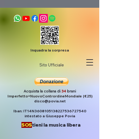
Inquadra la sorpresa
Sito Ufficiale
Acquista la collana di
34
brani
Imperfetto+NuovoContrordineMondiale (€25)
disco@povia.net
Iban: IT14N3608105138227536727540
intestato a Giuseppe Povia
SOS
tieni la musica libera
Post
Povia